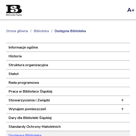
Us
wi
roz
czc
Strona główna
/
Biblioteka
/
Dostępna Biblioteka
Informacje ogólne
Historia
Struktura organizacyjna
Statut
Rada programowa
Praca w Bibliotece Śląskiej
+
Stowarzyszenia i Związki
+
Wynajem pomieszczeń
Dary dla Biblioteki Śląskiej
Standardy Ochrony Małoletnich
Dostępna Biblioteka