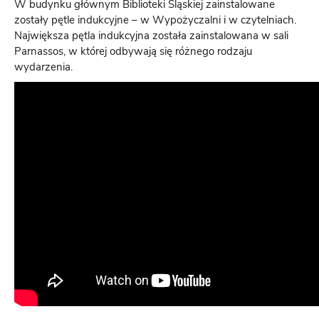
W budynku głównym Biblioteki Śląskiej zainstalowane
zostały pętle indukcyjne – w Wypożyczalni i w czytelniach.
Największa pętla indukcyjna została zainstalowana w sali
Parnassos, w której odbywają się różnego rodzaju
wydarzenia.