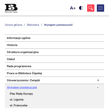
Ustaw
Ustaw
większy
wysoki
rozmiar
kontrast
czcionki
strony,
z
Strona główna
/
Biblioteka
/
Wynajem pomieszczeń
żółtym
tłem
i
czarnym
Informacje ogólne
kolorem
tekstu
Historia
Struktura organizacyjna
Statut
Rada programowa
Praca w Bibliotece Śląskiej
+
Stowarzyszenia i Związki
-
Wynajem pomieszczeń
Plac Rady Europy
ul. Ligonia
ul. Francuska