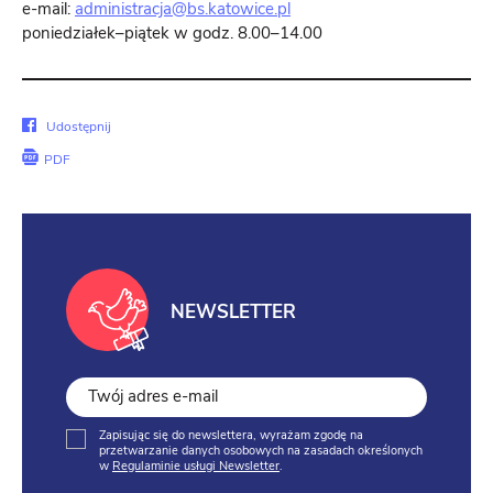
e-mail:
administracja@bs.katowice.pl
poniedziałek–piątek w godz. 8.00–14.00
Udostępnij
Udostępnij
na
PDF
Facebook
NEWSLETTER
Zapisując się do newslettera, wyrażam zgodę na
przetwarzanie danych osobowych na zasadach określonych
w
Regulaminie usługi Newsletter
.