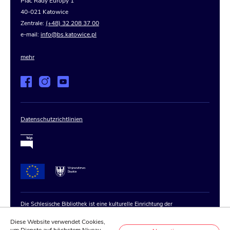
Plac Rady Europy 1
40-021 Katowice
Zentrale:
(+48) 32 208 37 00
e-mail:
info@bs.katowice.pl
mehr
Datenschutzrichtlinien
Die Schlesische Bibliothek ist eine kulturelle Einrichtung der
Selbstverwaltung der Woiwodschaft Schlesien
Diese Website verwendet Cookies,
Copyright © 2020–2025 Biblioteka Śląska