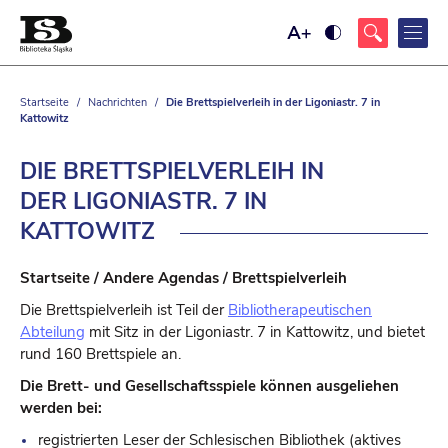
Vergrößern
Ustaw
Sie
wysoki
die
kontrast
Schriftgröße
strony,
z
Startseite
/
Nachrichten
/
Die Brettspielverleih in der Ligoniastr. 7 in
żółtym
Kattowitz
tłem
i
czarnym
kolorem
DIE BRETTSPIELVERLEIH IN
tekstu
DER LIGONIASTR. 7 IN
KATTOWITZ
Startseite / Andere Agendas / Brettspielverleih
Die Brettspielverleih ist Teil der
Bibliotherapeutischen
Abteilung
mit Sitz in der Ligoniastr. 7 in Kattowitz, und bietet
rund 160 Brettspiele an.
Die Brett- und Gesellschaftsspiele können ausgeliehen
werden bei:
registrierten Leser der Schlesischen Bibliothek (aktives