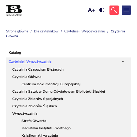
Ustaw
Ustaw
większy
wysoki
rozmiar
kontrast
czcionki
strony,
z
Strona główna
/
Dla czytelników
/
Czytelnie i Wypożyczalnie
/
Czytelnia
żółtym
Główna
tłem
i
czarnym
kolorem
Katalog
tekstu
-
Czytelnie i Wypożyczalnie
Czytelnia Czasopism Bieżących
Czytelnia Główna
Centrum Dokumentacji Europejskiej
Czytelnia Sztuk w Domu Oświatowym Biblioteki Śląskiej
Czytelnia Zbiorów Specjalnych
Czytelnia Zbiorów Śląskich
Wypożyczalnia
Strefa Otwarta
Mediateka Instytutu Goethego
Książkomat i wrzutnia