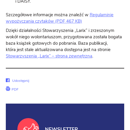
i DAISY.
Szczegółowe informacje można znaleźć w
Regulaminie
wypożyczania czytaków (PDF 467 KB)
Dzięki działalności Stowarzyszenia „Larix” i zrzeszonym
wokół niego wolontariuszom, przygotowana została bogata
baza książek gotowych do pobrania. Baza publikacji,
która jest stale aktualizowana dostępna jest na stronie
Stowarzyszenia „Larix” – strona zewnętrzna
.
Udostępnij
Udostępnij
na
PDF
Facebook
NEWSLETTER