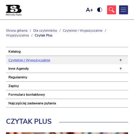
Ustaw
Ustaw
większy
wysoki
rozmiar
kontrast
czcionki
strony,
z
Strona główna
/
Dla czytelników
/
Czytelnie i Wypożyczalnie
/
żółtym
Wypożyczalnia
/
Czytak Plus
tłem
i
czarnym
kolorem
Katalog
tekstu
+
Czytelnie i Wypożyczalnie
+
Inne Agendy
Regulaminy
Zapisy
Formularz kontaktowy
Najczęściej zadawane pytania
CZYTAK
PLUS