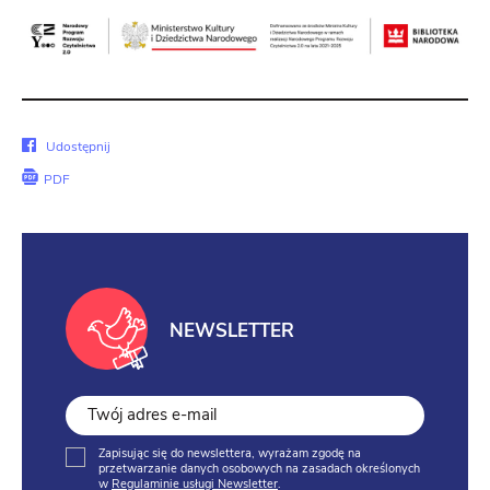
Udostępnij
Udostępnij
na
PDF
Facebook
NEWSLETTER
Zapisując się do newslettera, wyrażam zgodę na
przetwarzanie danych osobowych na zasadach określonych
w
Regulaminie usługi Newsletter
.