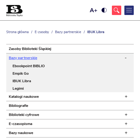
Ustaw
Ustaw
większy
wysoki
rozmiar
kontrast
czcionki
strony,
z
Strona główna
/
E-zasoby
/
Bazy partnerskie
/
IBUK Libra
żółtym
tłem
i
czarnym
Zasoby Biblioteki Śląskiej
kolorem
tekstu
-
Bazy partnerskie
Ebookpoint BIBLIO
Empik Go
IBUK Libra
Legimi
+
Katalogi naukowe
Bibliografie
+
Biblioteki cyfrowe
+
E-czasopisma
+
Bazy naukowe