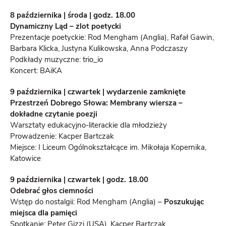
8 października | środa | godz. 18.00
Dynamiczny Ląd – zlot poetycki
Prezentacje poetyckie: Rod Mengham (Anglia), Rafał Gawin,
Barbara Klicka, Justyna Kulikowska, Anna Podczaszy
Podkłady muzyczne: trio_io
Koncert: BAiKA
9 października | czwartek | wydarzenie zamknięte
Przestrzeń Dobrego Słowa: Membrany wiersza –
dokładne czytanie poezji
Warsztaty edukacyjno-literackie dla młodzieży
Prowadzenie: Kacper Bartczak
Miejsce: I Liceum Ogólnokształcące im. Mikołaja Kopernika,
Katowice
9 października | czwartek | godz. 18.00
Odebrać głos ciemności
Wstęp do nostalgii: Rod Mengham (Anglia) –
Poszukując
miejsca dla pamięci
Spotkanie: Peter Gizzi (USA), Kacper Bartczak