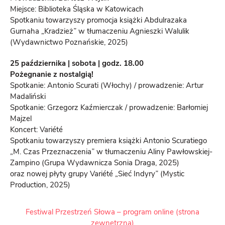
Miejsce: Biblioteka Śląska w Katowicach
Spotkaniu towarzyszy promocja książki Abdulrazaka
Gurnaha „Kradzież
”
w tłumaczeniu Agnieszki Walulik
(Wydawnictwo Poznańskie, 2025)
25 października | sobota | godz. 18.00
Pożegnanie z nostalgią!
Spotkanie: Antonio Scurati (Włochy) / prowadzenie: Artur
Madaliński
Spotkanie: Grzegorz Kaźmierczak / prowadzenie: Barłomiej
Majzel
Koncert: Variété
Spotkaniu towarzyszy premiera książki Antonio Scuratiego
„M. Czas Przeznaczenia
”
w tłumaczeniu Aliny Pawłowskiej-
Zampino (Grupa Wydawnicza Sonia Draga, 2025)
oraz nowej płyty grupy Variété „Sieć Indyry
”
(Mystic
Production, 2025)
Festiwal Przestrzeń Słowa – program online (strona
zewnętrzna)