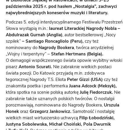
w Bibliotece Śląskiej w Katowicach, w dniach 3–25
października 2025 r. pod hasłem „Nostalgia”, zachwyci
najwybredniejszych koneserów muzyki i literatury.
Podczas 5. edycji interdyscyplinarnego Festiwalu Przestrzeń
Słowa wystąpią m.in.:
laureat Literackiej Nagrody Nobla –
Abdulrazak Gurnah (Anglia)
, autor bestsellerowej „Nocy
szpilek”
– Santiago Roncagliolo (Peru),
czy też
nominowany do
Nagrody Bookera
, twórca arcydzielnej
„Wojny i terpentyny” –
Stefan Hertmans (Belgia).
O demagogii współczesnego świata opowie wybitny włoski
pisarz
Antonio Scurati.
Nie zabraknie wielkich postaci
świata poezji. Do Katowic przyjadą m.in. zdobywca
tegorocznej Nagrody T.S. Eliota
Peter Gizzi (USA)
czy też
znakomita poetka i performerka
Juana Adcock (Meksyk),
która spotka na scenie polską autorkę
Julię Fiedorczuk.
Nie
zabraknie także uznanych polskich twórców. O nostalgii
porozmawiają, nominowana do Nagrody Bookera,
Urszula
Honek
oraz
Grzegorz Jankowicz.
Samotność i nostalgię
wielkich miast wirtuozersko uchwycą
Filip Łobodziński,
Justyna Sobolewska, Michał Choiński, Pola Dwurnik