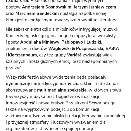
i Zofia Król.
Podczas spotkania z trójką wybitnych
poetów
Andrzejem Sosnowskim, Jerzym Jarniewiczem
oraz
Marcinem Sendeckim
nostalgia napotka ironię,
która jest nieodłącznym towarzyszem wybitnej literatury.
Nie zabraknie atrakcji dla miłośników intrygującej muzyki.
Koncerty egipskiego genialnego kompozytora, wokalisty
i poety
Abdullaha Miniawy
,
Pablopavo i Ludziki
,
znakomitych duetów
Waglewski & Pospieszalski, BAiKA
i
Kierszenbaum,
czy też grupy
Variété
zwiastują wiele
szalonych i nostalgicznych emocji oraz niezapomnianych
przeżyć.
Wszystkie festiwalowe wydarzenia będą posiadały
dynamiczny i interdyscyplinarny charakter
. To doskonale
skonstruowane
multimedialne spektakle
, w których słowu
towarzyszy muzyka oraz bogactwo wizualizacji.
Innowacyjność i nowatorstwo Przestrzeni Słowa polega
także na wyjątkowym podejściu do komunikacji
z odbiorcami, tworzeniu bliskich relacji, kreowaniu kameralnej
i przyjaznej atmosfery. Kluczowym wyzwaniem dla
organizatorów jest tworzenie spójnej narracji