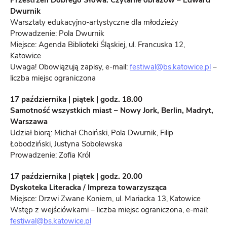
Przestrzeń Dobrego Słowa: Czytanie obrazów – Edward
Dwurnik
Warsztaty edukacyjno-artystyczne dla młodzieży
Prowadzenie: Pola Dwurnik
Miejsce: Agenda Biblioteki Śląskiej, ul. Francuska 12,
Katowice
Uwaga! Obowiązują zapisy, e-mail:
festiwal@bs.katowice.pl
–
liczba miejsc ograniczona
17 października | piątek | godz. 18.00
Samotność wszystkich miast – Nowy Jork, Berlin, Madryt,
Warszawa
Udział biorą: Michał Choiński, Pola Dwurnik, Filip
Łobodziński, Justyna Sobolewska
Prowadzenie: Zofia Król
17 października | piątek | godz. 20.00
Dyskoteka Literacka / Impreza towarzysząca
Miejsce: Drzwi Zwane Koniem, ul. Mariacka 13, Katowice
Wstęp z wejściówkami – liczba miejsc ograniczona, e-mail:
festiwal@bs.katowice.pl