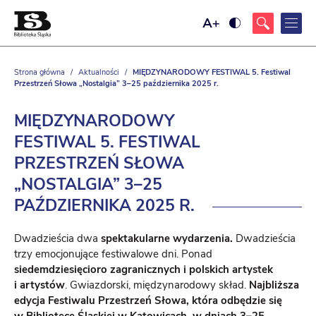
Ustaw
Ustaw
większy
wysoki
rozmiar
kontrast
czcionki
strony,
z
Strona główna
/
Aktualności
/
MIĘDZYNARODOWY FESTIWAL 5. Festiwal
żółtym
Przestrzeń Słowa „Nostalgia” 3–25 października 2025 r.
tłem
i
czarnym
kolorem
MIĘDZYNARODOWY
tekstu
FESTIWAL 5. FESTIWAL
PRZESTRZEŃ SŁOWA
„NOSTALGIA” 3–25
PAŹDZIERNIKA
2025 R.
Dwadzieścia dwa
spektakularne wydarzenia.
Dwadzieścia
trzy emocjonujące festiwalowe dni. Ponad
siedemdziesięcioro zagranicznych i polskich artystek
i artystów
. Gwiazdorski, międzynarodowy skład.
Najbliższa
edycja Festiwalu Przestrzeń Słowa, która odbędzie się