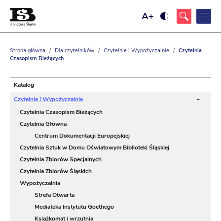
Ustaw
Ustaw
większy
wysoki
rozmiar
kontrast
czcionki
strony,
z
Strona główna
/
Dla czytelników
/
Czytelnie i Wypożyczalnie
/
Czytelnia
żółtym
Czasopism Bieżących
tłem
i
czarnym
kolorem
Katalog
tekstu
-
Czytelnie i Wypożyczalnie
Czytelnia Czasopism Bieżących
Czytelnia Główna
Centrum Dokumentacji Europejskiej
Czytelnia Sztuk w Domu Oświatowym Biblioteki Śląskiej
Czytelnia Zbiorów Specjalnych
Czytelnia Zbiorów Śląskich
Wypożyczalnia
Strefa Otwarta
Mediateka Instytutu Goethego
Książkomat i wrzutnia