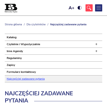
Ustaw
Ustaw
większy
wysoki
rozmiar
kontrast
czcionki
strony,
z
Strona główna
/
Dla czytelników
/
Najczęściej zadawane pytania
żółtym
tłem
i
czarnym
Katalog
kolorem
tekstu
+
Czytelnie i Wypożyczalnie
+
Inne Agendy
Regulaminy
Zapisy
Formularz kontaktowy
Najczęściej zadawane pytania
NAJCZĘŚCIEJ ZADAWANE
PYTANIA