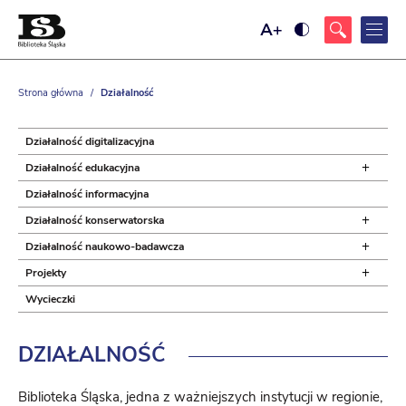
Ustaw
Ustaw
większy
wysoki
rozmiar
kontrast
czcionki
strony,
z
Strona główna
/
Działalność
żółtym
tłem
i
czarnym
Działalność digitalizacyjna
kolorem
tekstu
+
Działalność edukacyjna
Działalność informacyjna
+
Działalność konserwatorska
+
Działalność naukowo-badawcza
+
Projekty
Wycieczki
DZIAŁALNOŚĆ
Biblioteka Śląska, jedna z ważniejszych instytucji w regionie,