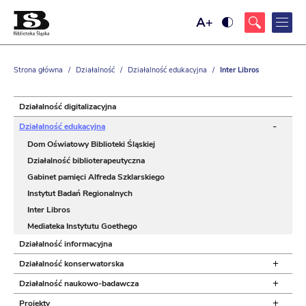
Ustaw
Ustaw
większy
wysoki
rozmiar
kontrast
czcionki
strony,
z
Strona główna
/
Działalność
/
Działalność edukacyjna
/
Inter Libros
żółtym
tłem
i
czarnym
Działalność digitalizacyjna
kolorem
tekstu
-
Działalność edukacyjna
Dom Oświatowy Biblioteki Śląskiej
Działalność biblioterapeutyczna
Gabinet pamięci Alfreda Szklarskiego
Instytut Badań Regionalnych
Inter Libros
Mediateka Instytutu Goethego
Działalność informacyjna
+
Działalność konserwatorska
+
Działalność naukowo-badawcza
+
Projekty